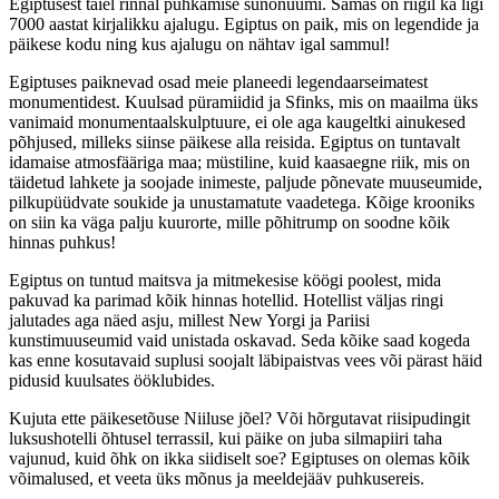
Egiptusest täiel rinnal puhkamise sünonüümi. Samas on riigil ka ligi
7000 aastat kirjalikku ajalugu. Egiptus on paik, mis on legendide ja
päikese kodu ning kus ajalugu on nähtav igal sammul!
Egiptuses paiknevad osad meie planeedi legendaarseimatest
monumentidest. Kuulsad püramiidid ja Sfinks, mis on maailma üks
vanimaid monumentaalskulptuure, ei ole aga kaugeltki ainukesed
põhjused, milleks siinse päikese alla reisida. Egiptus on tuntavalt
idamaise atmosfääriga maa; müstiline, kuid kaasaegne riik, mis on
täidetud lahkete ja soojade inimeste, paljude põnevate muuseumide,
pilkupüüdvate soukide ja unustamatute vaadetega. Kõige krooniks
on siin ka väga palju kuurorte, mille põhitrump on soodne kõik
hinnas puhkus!
Egiptus on tuntud maitsva ja mitmekesise köögi poolest, mida
pakuvad ka parimad kõik hinnas hotellid. Hotellist väljas ringi
jalutades aga näed asju, millest New Yorgi ja Pariisi
kunstimuuseumid vaid unistada oskavad. Seda kõike saad kogeda
kas enne kosutavaid suplusi soojalt läbipaistvas vees või pärast häid
pidusid kuulsates ööklubides.
Kujuta ette päikesetõuse Niiluse jõel? Või hõrgutavat riisipudingit
luksushotelli õhtusel terrassil, kui päike on juba silmapiiri taha
vajunud, kuid õhk on ikka siidiselt soe? Egiptuses on olemas kõik
võimalused, et veeta üks mõnus ja meeldejääv puhkusereis.