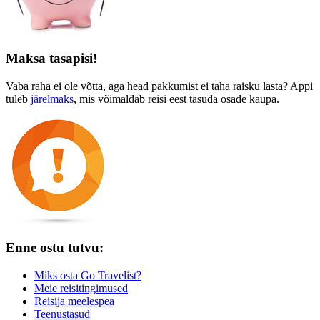
Maksa tasapisi!
Vaba raha ei ole võtta, aga head pakkumist ei taha raisku lasta? Appi
tuleb
järelmaks
, mis võimaldab reisi eest tasuda osade kaupa.
Enne ostu tutvu:
Miks osta Go Travelist?
Meie reisitingimused
Reisija meelespea
Teenustasud