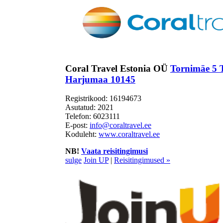
Coral Travel Estonia OÜ
Tornimäe 5 T
Harjumaa 10145
Registrikood: 16194673
Asutatud: 2021
Telefon:
6023111
E-post:
info@coraltravel.ee
Koduleht:
www.coraltravel.ee
NB!
Vaata reisitingimusi
sulge
Join UP
|
Reisitingimused »