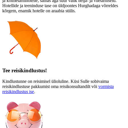
ja kolmetärnihotelle, samas aga suur valik nelja- ja viietärniseid.
Hotellide ja teeninduse tase on üldjoontes Hurghadaga võrreldes
kõrgem, enamik hotelle on araabia stiilis.
Tee reisikindlustus!
Kindlustunne on reisimisel ülioluline. Küsi Sulle sobivaima
reisikindlustuse pakkumist oma reisikonsultandilt või
vormista
reisikindlustus ise
.