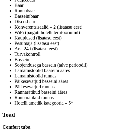
Baar
Rannabaar
Basseinibaar
Disco-baar
Konverentsisaalid – 2 (lisatasu eest)
WiFi (paiguti hotelli territooriumil)
Kauplused (lisatasu eest)
Pesumaja (lisatasu eest)
Arst 24 t (lisatasu eest)
Turvakontroll
Bassein
Soojendusega bassein (talve perioodil)
Lamamistoolid basseini ääres
Lamamistoolid rannas
Päikesevarjud basseini ääres
Päikesevarjud rannas
Rannarätikud basseini ääres
Rannarätikud rannas
Hotelli ametlik kategooria – 5*
Toad
Comfort tuba