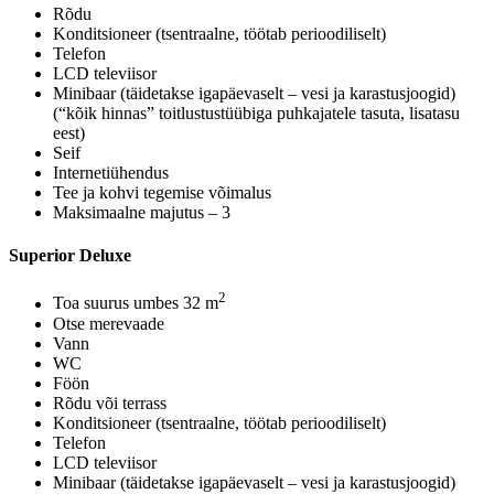
Rõdu
Konditsioneer (tsentraalne, töötab perioodiliselt)
Telefon
LCD televiisor
Minibaar (täidetakse igapäevaselt – vesi ja karastusjoogid)
(“kõik hinnas” toitlustustüübiga puhkajatele tasuta, lisatasu
eest)
Seif
Internetiühendus
Tee ja kohvi tegemise võimalus
Maksimaalne majutus – 3
Superior Deluxe
2
Toa suurus umbes 32 m
Otse merevaade
Vann
WC
Föön
Rõdu või terrass
Konditsioneer (tsentraalne, töötab perioodiliselt)
Telefon
LCD televiisor
Minibaar (täidetakse igapäevaselt – vesi ja karastusjoogid)