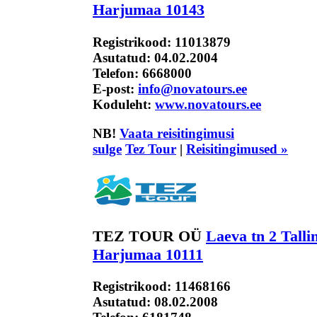
Harjumaa 10143
Registrikood: 11013879
Asutatud: 04.02.2004
Telefon:
6668000
E-post:
info@novatours.ee
Koduleht:
www.novatours.ee
NB!
Vaata reisitingimusi
sulge
Tez Tour
|
Reisitingimused »
TEZ TOUR OÜ
Laeva tn 2 Talli
Harjumaa 10111
Registrikood: 11468166
Asutatud: 08.02.2008