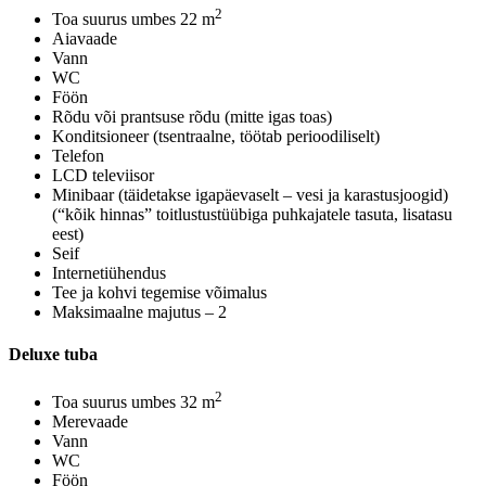
2
Toa suurus umbes 22 m
Aiavaade
Vann
WC
Föön
Rõdu või prantsuse rõdu (mitte igas toas)
Konditsioneer (tsentraalne, töötab perioodiliselt)
Telefon
LCD televiisor
Minibaar (täidetakse igapäevaselt – vesi ja karastusjoogid)
(“kõik hinnas” toitlustustüübiga puhkajatele tasuta, lisatasu
eest)
Seif
Internetiühendus
Tee ja kohvi tegemise võimalus
Maksimaalne majutus – 2
Deluxe tuba
2
Toa suurus umbes 32 m
Merevaade
Vann
WC
Föön