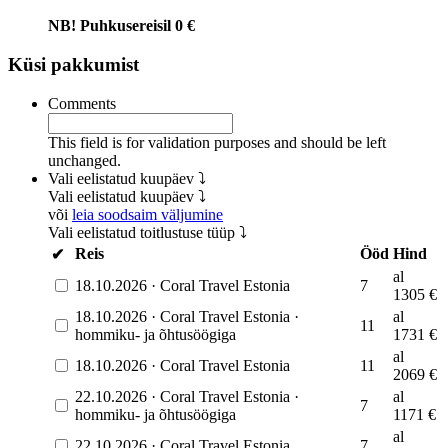
NB! Puhkusereisil 0 €
Küsi pakkumist
Comments
This field is for validation purposes and should be left
unchanged.
Vali eelistatud kuupäev ⤵
Vali eelistatud kuupäev ⤵
või
leia soodsaim väljumine
Vali eelistatud toitlustuse tüüp ⤵
Reis
Ööd
Hind
✔
al
18.10.2026
·
Coral Travel Estonia
7
1305
€
18.10.2026
·
Coral Travel Estonia
·
al
11
hommiku- ja õhtusöögiga
1731
€
al
18.10.2026
·
Coral Travel Estonia
11
2069
€
22.10.2026
·
Coral Travel Estonia
·
al
7
hommiku- ja õhtusöögiga
1171
€
al
22.10.2026
·
Coral Travel Estonia
7