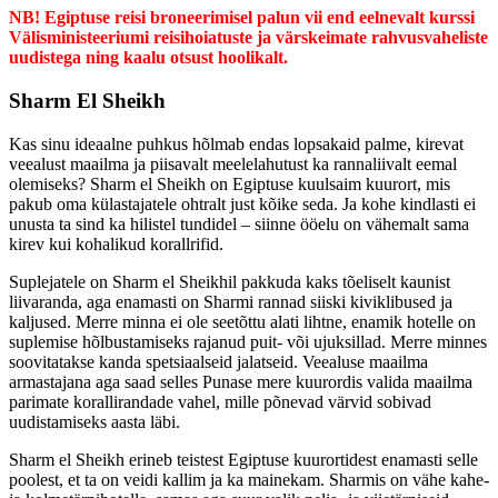
NB! Egiptuse reisi broneerimisel palun vii end eelnevalt kurssi
Välisministeeriumi reisihoiatuste ja värskeimate rahvusvaheliste
uudistega ning kaalu otsust hoolikalt.
Sharm El Sheikh
Kas sinu ideaalne puhkus hõlmab endas lopsakaid palme, kirevat
veealust maailma ja piisavalt meelelahutust ka rannaliivalt eemal
olemiseks? Sharm el Sheikh on Egiptuse kuulsaim kuurort, mis
pakub oma külastajatele ohtralt just kõike seda. Ja kohe kindlasti ei
unusta ta sind ka hilistel tundidel – siinne ööelu on vähemalt sama
kirev kui kohalikud korallrifid.
Suplejatele on Sharm el Sheikhil pakkuda kaks tõeliselt kaunist
liivaranda, aga enamasti on Sharmi rannad siiski kiviklibused ja
kaljused. Merre minna ei ole seetõttu alati lihtne, enamik hotelle on
suplemise hõlbustamiseks rajanud puit- või ujuksillad. Merre minnes
soovitatakse kanda spetsiaalseid jalatseid. Veealuse maailma
armastajana aga saad selles Punase mere kuurordis valida maailma
parimate korallirandade vahel, mille põnevad värvid sobivad
uudistamiseks aasta läbi.
Sharm el Sheikh erineb teistest Egiptuse kuurortidest enamasti selle
poolest, et ta on veidi kallim ja ka mainekam. Sharmis on vähe kahe-