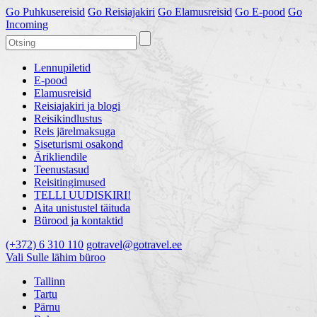
Go
Puhkusereisid
Go
Reisiajakiri
Go
Elamusreisid
Go
E-pood
Go
Incoming
Lennupiletid
E-pood
Elamusreisid
Reisiajakiri ja blogi
Reisikindlustus
Reis järelmaksuga
Siseturismi osakond
Ärikliendile
Teenustasud
Reisitingimused
TELLI UUDISKIRI!
Aita unistustel täituda
Bürood ja kontaktid
(+372) 6 310 110
gotravel@gotravel.ee
Vali Sulle lähim büroo
Tallinn
Tartu
Pärnu