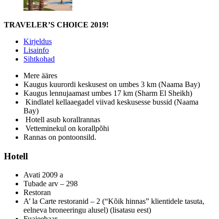
TRAVELER’S CHOICE 2019!
Kirjeldus
Lisainfo
Sihtkohad
Mere ääres
Kaugus kuurordi keskusest on umbes 3 km (Naama Bay)
Kaugus lennujaamast umbes 17 km (Sharm El Sheikh)
Kindlatel kellaaegadel viivad keskusesse bussid (Naama
Bay)
Hotell asub korallrannas
Vetteminekul on korallpõhi
Rannas on pontoonsild.
Hotell
Avati 2009 a
Tubade arv – 298
Restoran
A’ la Carte restoranid – 2 (“Kõik hinnas” klientidele tasuta,
eelneva broneeringu alusel) (lisatasu eest)
Fuajeebaar