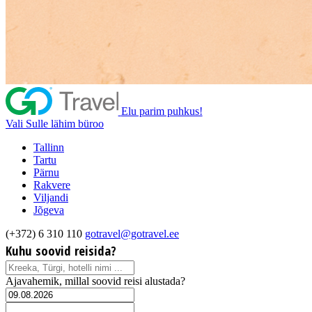
Elu parim puhkus!
Vali Sulle lähim büroo
Tallinn
Tartu
Pärnu
Rakvere
Viljandi
Jõgeva
(+372) 6 310 110
gotravel@gotravel.ee
Kuhu soovid reisida?
Ajavahemik, millal soovid reisi alustada?