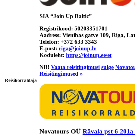
SIA “Join Up Baltic”
Registrikood: 50203351701
Aadress: Vienibas gatve 109, Riga, La
Telefon:
+372 633 3343
E-post:
riga@joinup.lv
Koduleht:
https://joinup.ee/et
NB!
Vaata reisitingimusi
sulge
Novato
Reisitingimused »
Reisikorraldaja
Novatours OÜ
Rävala pst 6-201a 