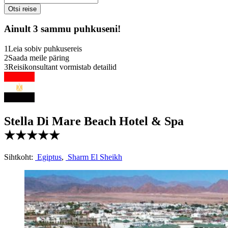
Ainult 3 sammu puhkuseni!
1
Leia sobiv puhkusereis
2
Saada meile päring
3
Reisikonsultant vormistab detailid
Stella Di Mare Beach Hotel & Spa
★★★★★
Sihtkoht:
Egiptus
,
Sharm El Sheikh