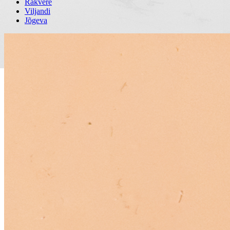
Rakvere
Viljandi
Jõgeva