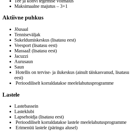
Tee ja kohvi tegemise võimalus
Maksimaalne majutus – 3+1
Aktiivne puhkus
Jõusaal
Tenniseväljak
Sukeldumiskeskus (lisatasu eest)
Veesport (lisatasu eest)
Massaaž (lisatasu eest)
Jacuzzi
Aurusaun
Saun
Hotellis on tervise- ja ilukeskus (ainult täiskasvanud, lisatasu
eest)
Perioodiliselt korraldatakse meelelahutusprogramme
Lastele
Lastebassein
Lasteklubi
Lapsehoidja (lisatasu eest)
Perioodiliselt korraldatakse lastele meelelahutusprogramme
Erimenüü lastele (päringu alusel)