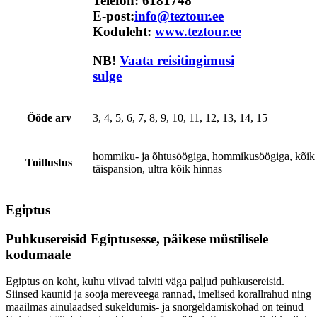
Telefon:
6181748
E-post:
info@teztour.ee
Koduleht:
www.teztour.ee
NB!
Vaata reisitingimusi
sulge
Ööde arv
3, 4, 5, 6, 7, 8, 9, 10, 11, 12, 13, 14, 15
hommiku- ja õhtusöögiga, hommikusöögiga, kõik h
Toitlustus
täispansion, ultra kõik hinnas
Egiptus
Puhkusereisid Egiptusesse, päikese müstilisele
kodumaale
Egiptus on koht, kuhu viivad talviti väga paljud puhkusereisid.
Siinsed kaunid ja sooja mereveega rannad, imelised korallrahud ning
maailmas ainulaadsed sukeldumis- ja snorgeldamiskohad on teinud