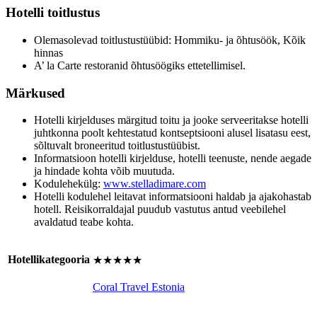
Hotelli toitlustus
Olemasolevad toitlustustüübid: Hommiku- ja õhtusöök, Kõik
hinnas
A’ la Carte restoranid õhtusöögiks ettetellimisel.
Märkused
Hotelli kirjelduses märgitud toitu ja jooke serveeritakse hotelli
juhtkonna poolt kehtestatud kontseptsiooni alusel lisatasu eest,
sõltuvalt broneeritud toitlustustüübist.
Informatsioon hotelli kirjelduse, hotelli teenuste, nende aegade
ja hindade kohta võib muutuda.
Kodulehekülg:
www.stelladimare.com
Hotelli kodulehel leitavat informatsiooni haldab ja ajakohastab
hotell. Reisikorraldajal puudub vastutus antud veebilehel
avaldatud teabe kohta.
Hotellikategooria
★★★★★
Coral Travel Estonia