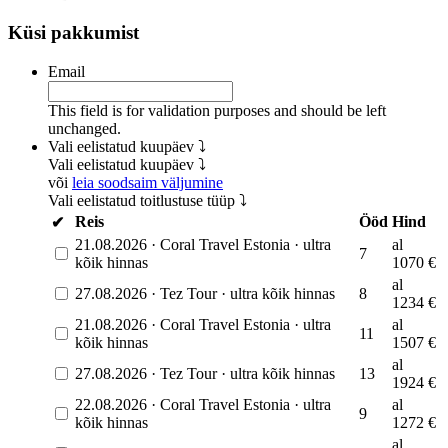
Küsi pakkumist
Email
This field is for validation purposes and should be left
unchanged.
Vali eelistatud kuupäev ⤵
Vali eelistatud kuupäev ⤵
või
leia soodsaim väljumine
Vali eelistatud toitlustuse tüüp ⤵
Reis
Ööd
Hind
✔
21.08.2026
·
Coral Travel Estonia
·
ultra
al
7
kõik hinnas
1070
€
al
27.08.2026
·
Tez Tour
·
ultra kõik hinnas
8
1234
€
21.08.2026
·
Coral Travel Estonia
·
ultra
al
11
kõik hinnas
1507
€
al
27.08.2026
·
Tez Tour
·
ultra kõik hinnas
13
1924
€
22.08.2026
·
Coral Travel Estonia
·
ultra
al
9
kõik hinnas
1272
€
al