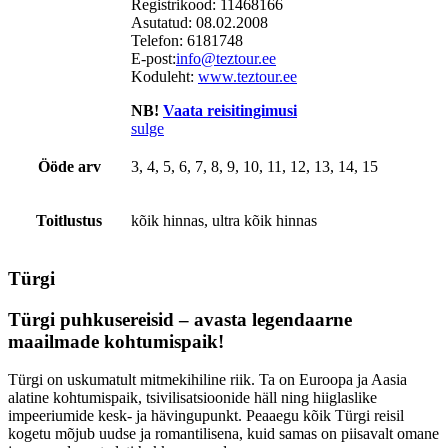
Registrikood: 11468166
Asutatud: 08.02.2008
Telefon:
6181748
E-post:
info@teztour.ee
Koduleht:
www.teztour.ee
NB!
Vaata reisitingimusi
sulge
Ööde arv
3, 4, 5, 6, 7, 8, 9, 10, 11, 12, 13, 14, 15
Toitlustus
kõik hinnas, ultra kõik hinnas
Türgi
Türgi puhkusereisid – avasta legendaarne
maailmade kohtumispaik!
Türgi on uskumatult mitmekihiline riik. Ta on Euroopa ja Aasia
alatine kohtumispaik, tsivilisatsioonide häll ning hiiglaslike
impeeriumide kesk- ja hävingupunkt. Peaaegu kõik Türgi reisil
kogetu mõjub uudse ja romantilisena, kuid samas on piisavalt omane