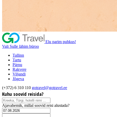
Elu parim puhkus!
Vali Sulle lähim büroo
Tallinn
Tartu
Pärnu
Rakvere
Viljandi
Jõgeva
(+372) 6 310 110
gotravel@gotravel.ee
Kuhu soovid reisida?
Ajavahemik, millal soovid reisi alustada?