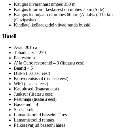
Kaugus liivarannast umbes 350 m
Kaugus kuurordi keskusest on umbes 7 km (Side)
Kaugus lennujaamast umbes 60 km (Antalya), 115 km
(Gazipasha)
Kindlatel kellaaegadel viivad randa bussid
Hotell
Avati 2015 a
Tubade arv – 270
Pearestoran
A’ la Carte restoranid – 3 (lisatasu eest)
Baarid – 5
Disko (lisatasu eest)
Konverentsisaal (lisatasu eest)
WiFi (lisatasu eest)
Kauplused (lisatasu eest)
Juuksur (lisatasu eest)
Pesumaja (lisatasu eest)
Basseinid – 4
Sisebassein
Lamamistoolid basseini ääres
Lamamistoolid rannas
Päikesevarjud basseini ääres