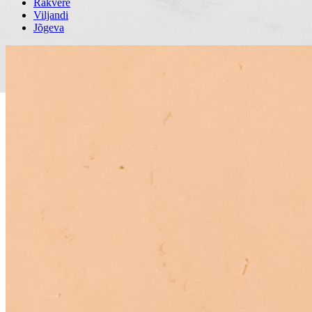
Rakvere
Viljandi
Jõgeva