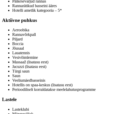
Päikesevarjud rannas
Rannarätikud basseini ääres
Hotelli ametlik kategooria – 5*
Aktiivne puhkus
Aeroobika
Rannavõrkpall
Piljard
Boccia
Jõusaal
Lauatennis
Vesivõimlemine
Massaaž (lisatasu eest)
Jacuzzi (lisatasu eest)
Türgi saun
Saun
Veeliumäedbasseinis
Hotellis on spaa-keskus (lisatasu eest)
Perioodiliselt korraldatakse meelelahutusprogramme
Lastele
Lasteklubi
Mänguväljak