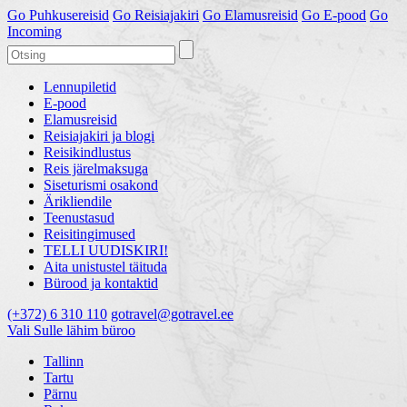
Go
Puhkusereisid
Go
Reisiajakiri
Go
Elamusreisid
Go
E-pood
Go
Incoming
Lennupiletid
E-pood
Elamusreisid
Reisiajakiri ja blogi
Reisikindlustus
Reis järelmaksuga
Siseturismi osakond
Ärikliendile
Teenustasud
Reisitingimused
TELLI UUDISKIRI!
Aita unistustel täituda
Bürood ja kontaktid
(+372) 6 310 110
gotravel@gotravel.ee
Vali Sulle lähim büroo
Tallinn
Tartu
Pärnu