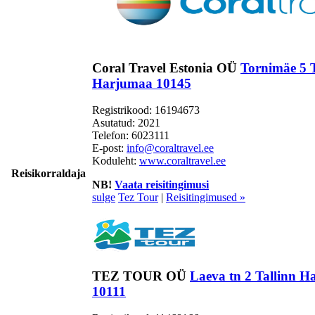
Coral Travel Estonia OÜ
Tornimäe 5 T
Harjumaa 10145
Registrikood: 16194673
Asutatud: 2021
Telefon:
6023111
E-post:
info@coraltravel.ee
Koduleht:
www.coraltravel.ee
Reisikorraldaja
NB!
Vaata reisitingimusi
sulge
Tez Tour
|
Reisitingimused »
TEZ TOUR OÜ
Laeva tn 2 Tallinn 
10111