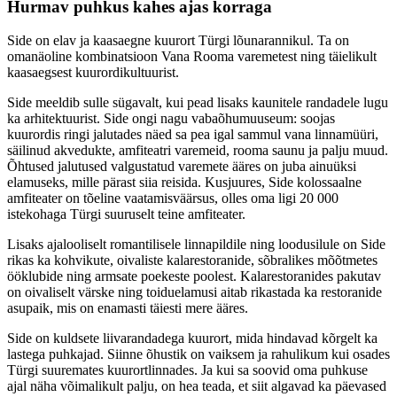
Hurmav puhkus kahes ajas korraga
Side on elav ja kaasaegne kuurort Türgi lõunarannikul. Ta on
omanäoline kombinatsioon Vana Rooma varemetest ning täielikult
kaasaegsest kuurordikultuurist.
Side meeldib sulle sügavalt, kui pead lisaks kaunitele randadele lugu
ka arhitektuurist. Side ongi nagu vabaõhumuuseum: soojas
kuurordis ringi jalutades näed sa pea igal sammul vana linnamüüri,
säilinud akvedukte, amfiteatri varemeid, rooma saunu ja palju muud.
Õhtused jalutused valgustatud varemete ääres on juba ainuüksi
elamuseks, mille pärast siia reisida. Kusjuures, Side kolossaalne
amfiteater on tõeline vaatamisväärsus, olles oma ligi 20 000
istekohaga Türgi suuruselt teine amfiteater.
Lisaks ajalooliselt romantilisele linnapildile ning loodusilule on Side
rikas ka kohvikute, oivaliste kalarestoranide, sõbralikes mõõtmetes
ööklubide ning armsate poekeste poolest. Kalarestoranides pakutav
on oivaliselt värske ning toiduelamusi aitab rikastada ka restoranide
asupaik, mis on enamasti täiesti mere ääres.
Side on kuldsete liivarandadega kuurort, mida hindavad kõrgelt ka
lastega puhkajad. Siinne õhustik on vaiksem ja rahulikum kui osades
Türgi suuremates kuurortlinnades. Ja kui sa soovid oma puhkuse
ajal näha võimalikult palju, on hea teada, et siit algavad ka päevased