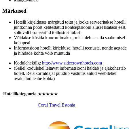
Märkused
Hotelli kirjelduses märgitud toitu ja jooke serveeritakse hotelli
juhtkonna poolt kehtestatud kontseptsiooni alusel lisatasu eest,
sõltuvalt broneeritud toitlustustüübist.
Võidakse küsida kuurordimaksu, mis tuleb tasuda saabumisel
kohapeal
Informatsioon hotelli kirjelduse, hotelli teenuste, nende aegade
ja hindade kohta võib muutuda
Kodulehekülg:
http://www.sidecrownhotels.com
(Sellel kodulehel leitavat informatsiooni haldab ja ajakohastab
hotell. Reisikorraldajal puudub vastutus antud veebilehel
avaldatud teabe kohta)
Hotellikategooria
★★★★★
Coral Travel Estonia