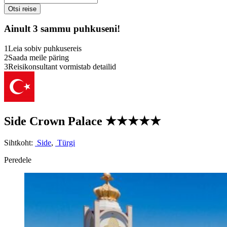
Ainult 3 sammu puhkuseni!
1
Leia sobiv puhkusereis
2
Saada meile päring
3
Reisikonsultant vormistab detailid
Side Crown Palace
★★★★★
Sihtkoht:
Side
,
Türgi
Peredele