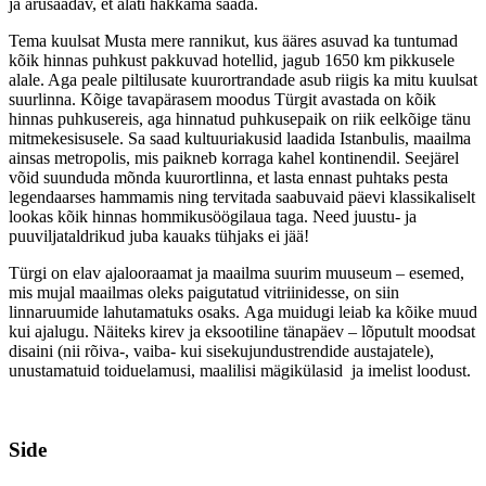
ja arusaadav, et alati hakkama saada.
Tema kuulsat Musta mere rannikut, kus ääres asuvad ka tuntumad
kõik hinnas puhkust pakkuvad hotellid, jagub 1650 km pikkusele
alale. Aga peale piltilusate kuurortrandade asub riigis ka mitu kuulsat
suurlinna. Kõige tavapärasem moodus Türgit avastada on kõik
hinnas puhkusereis, aga hinnatud puhkusepaik on riik eelkõige tänu
mitmekesisusele. Sa saad kultuuriakusid laadida Istanbulis, maailma
ainsas metropolis, mis paikneb korraga kahel kontinendil. Seejärel
võid suunduda mõnda kuurortlinna, et lasta ennast puhtaks pesta
legendaarses hammamis ning tervitada saabuvaid päevi klassikaliselt
lookas kõik hinnas hommikusöögilaua taga. Need juustu- ja
puuviljataldrikud juba kauaks tühjaks ei jää!
Türgi on elav ajalooraamat ja maailma suurim muuseum – esemed,
mis mujal maailmas oleks paigutatud vitriinidesse, on siin
linnaruumide lahutamatuks osaks. Aga muidugi leiab ka kõike muud
kui ajalugu. Näiteks kirev ja eksootiline tänapäev – lõputult moodsat
disaini (nii rõiva-, vaiba- kui sisekujundustrendide austajatele),
unustamatuid toiduelamusi, maalilisi mägikülasid ja imelist loodust.
Side