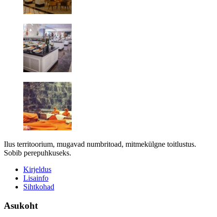
Ilus territoorium, mugavad numbritoad, mitmekülgne toitlustus.
Sobib perepuhkuseks.
Kirjeldus
Lisainfo
Sihtkohad
Asukoht