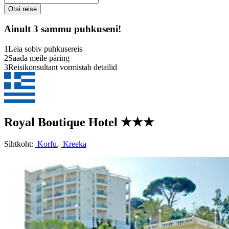
Ainult 3 sammu puhkuseni!
1
Leia sobiv puhkusereis
2
Saada meile päring
3
Reisikonsultant vormistab detailid
Royal Boutique Hotel
★★★
Sihtkoht:
Korfu
,
Kreeka