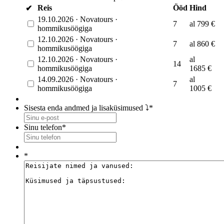
Reis
Ööd
Hind
✔
19.10.2026
·
Novatours
·
7
al
799
€
hommikusöögiga
12.10.2026
·
Novatours
·
7
al
860
€
hommikusöögiga
12.10.2026
·
Novatours
·
al
14
hommikusöögiga
1685
€
14.09.2026
·
Novatours
·
al
7
hommikusöögiga
1005
€
Sisesta enda andmed ja lisaküsimused ⤵
*
Sinu telefon
*
*