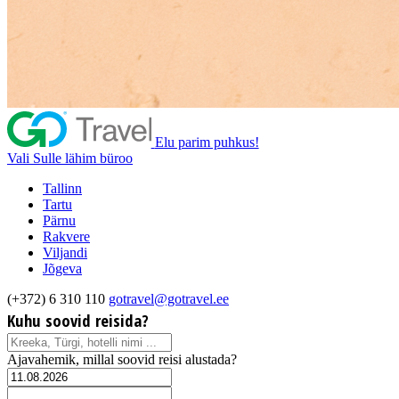
Elu parim puhkus!
Vali Sulle lähim büroo
Tallinn
Tartu
Pärnu
Rakvere
Viljandi
Jõgeva
(+372) 6 310 110
gotravel@gotravel.ee
Kuhu soovid reisida?
Ajavahemik, millal soovid reisi alustada?