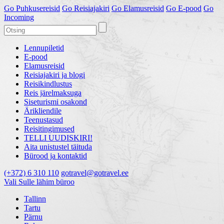
Go
Puhkusereisid
Go
Reisiajakiri
Go
Elamusreisid
Go
E-pood
Go
Incoming
Lennupiletid
E-pood
Elamusreisid
Reisiajakiri ja blogi
Reisikindlustus
Reis järelmaksuga
Siseturismi osakond
Ärikliendile
Teenustasud
Reisitingimused
TELLI UUDISKIRI!
Aita unistustel täituda
Bürood ja kontaktid
(+372) 6 310 110
gotravel@gotravel.ee
Vali Sulle lähim büroo
Tallinn
Tartu
Pärnu