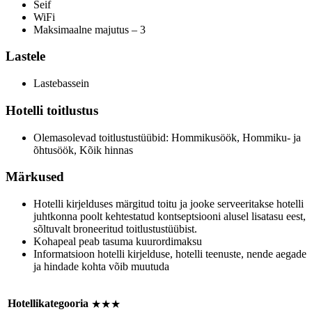
Seif
WiFi
Maksimaalne majutus – 3
Lastele
Lastebassein
Hotelli toitlustus
Olemasolevad toitlustustüübid: Hommikusöök, Hommiku- ja
õhtusöök, Kõik hinnas
Märkused
Hotelli kirjelduses märgitud toitu ja jooke serveeritakse hotelli
juhtkonna poolt kehtestatud kontseptsiooni alusel lisatasu eest,
sõltuvalt broneeritud toitlustustüübist.
Kohapeal peab tasuma kuurordimaksu
Informatsioon hotelli kirjelduse, hotelli teenuste, nende aegade
ja hindade kohta võib muutuda
Hotellikategooria
★★★