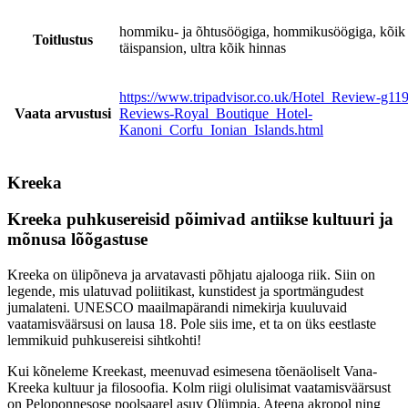
hommiku- ja õhtusöögiga, hommikusöögiga, kõik h
Toitlustus
täispansion, ultra kõik hinnas
https://www.tripadvisor.co.uk/Hotel_Review-g1
Vaata arvustusi
Reviews-Royal_Boutique_Hotel-
Kanoni_Corfu_Ionian_Islands.html
Kreeka
Kreeka puhkusereisid põimivad antiikse kultuuri ja
mõnusa lõõgastuse
Kreeka on ülipõneva ja arvatavasti põhjatu ajalooga riik. Siin on
legende, mis ulatuvad poliitikast, kunstidest ja sportmängudest
jumalateni. UNESCO maailmapärandi nimekirja kuuluvaid
vaatamisväärsusi on lausa 18. Pole siis ime, et ta on üks eestlaste
lemmikuid puhkusereisi sihtkohti!
Kui kõneleme Kreekast, meenuvad esimesena tõenäoliselt Vana-
Kreeka kultuur ja filosoofia. Kolm riigi olulisimat vaatamisväärsust
on Peloponnesose poolsaarel asuv Olümpia, Ateena akropol ning