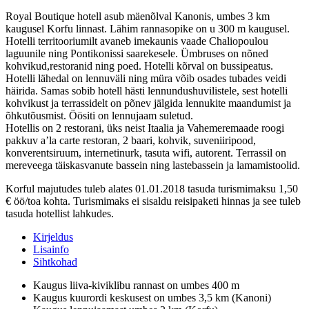
Royal Boutique hotell asub mäenõlval Kanonis, umbes 3 km
kaugusel Korfu linnast. Lähim rannasopike on u 300 m kaugusel.
Hotelli territooriumilt avaneb imekaunis vaade Chaliopoulou
laguunile ning Pontikonissi saarekesele. Ümbruses on nõned
kohvikud,restoranid ning poed. Hotelli kõrval on bussipeatus.
Hotelli lähedal on lennuväli ning müra võib osades tubades veidi
häirida. Samas sobib hotell hästi lennundushuvilistele, sest hotelli
kohvikust ja terrassidelt on põnev jälgida lennukite maandumist ja
õhkutõusmist. Öösiti on lennujaam suletud.
Hotellis on 2 restorani, üks neist Itaalia ja Vahemeremaade roogi
pakkuv a’la carte restoran, 2 baari, kohvik, suveniiripood,
konverentsiruum, internetinurk, tasuta wifi, autorent. Terrassil on
mereveega täiskasvanute bassein ning lastebassein ja lamamistoolid.
Korful majutudes tuleb alates 01.01.2018 tasuda turismimaksu 1,50
€ öö/toa kohta. Turismimaks ei sisaldu reisipaketi hinnas ja see tuleb
tasuda hotellist lahkudes.
Kirjeldus
Lisainfo
Sihtkohad
Kaugus liiva-kiviklibu rannast on umbes 400 m
Kaugus kuurordi keskusest on umbes 3,5 km (Kanoni)