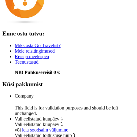
Enne ostu tutvu:
Miks osta Go Travelist?
Meie reisitingimused
Reisija meelespea
Teenustasud
NB! Puhkusereisil 0 €
Küsi pakkumist
Company
This field is for validation purposes and should be left
unchanged.
Vali eelistatud kuupäev ⤵
Vali eelistatud kuupäev ⤵
või
leia soodsaim väljumine
Vali eelistatud toitlustuse tüüp ⤵