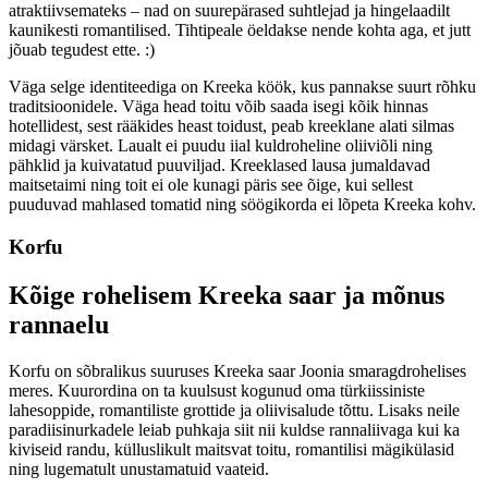
atraktiivsemateks – nad on suurepärased suhtlejad ja hingelaadilt
kaunikesti romantilised. Tihtipeale öeldakse nende kohta aga, et jutt
jõuab tegudest ette. :)
Väga selge identiteediga on Kreeka köök, kus pannakse suurt rõhku
traditsioonidele. Väga head toitu võib saada isegi kõik hinnas
hotellidest, sest rääkides heast toidust, peab kreeklane alati silmas
midagi värsket. Laualt ei puudu iial kuldroheline oliiviõli ning
pähklid ja kuivatatud puuviljad. Kreeklased lausa jumaldavad
maitsetaimi ning toit ei ole kunagi päris see õige, kui sellest
puuduvad mahlased tomatid ning söögikorda ei lõpeta Kreeka kohv.
Korfu
Kõige rohelisem Kreeka saar ja mõnus
rannaelu
Korfu on sõbralikus suuruses Kreeka saar Joonia smaragdrohelises
meres. Kuurordina on ta kuulsust kogunud oma türkiissiniste
lahesoppide, romantiliste grottide ja oliivisalude tõttu. Lisaks neile
paradiisinurkadele leiab puhkaja siit nii kuldse rannaliivaga kui ka
kiviseid randu, külluslikult maitsvat toitu, romantilisi mägikülasid
ning lugematult unustamatuid vaateid.