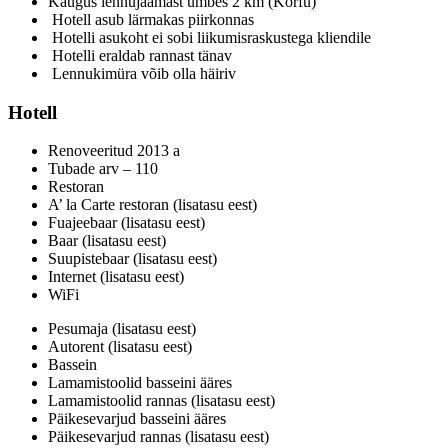
Kaugus lennujaamast umbes 2 km (Korfu)
Hotell asub lärmakas piirkonnas
Hotelli asukoht ei sobi liikumisraskustega kliendile
Hotelli eraldab rannast tänav
Lennukimüra võib olla häiriv
Hotell
Renoveeritud 2013 a
Tubade arv – 110
Restoran
A’ la Carte restoran (lisatasu eest)
Fuajeebaar (lisatasu eest)
Baar (lisatasu eest)
Suupistebaar (lisatasu eest)
Internet (lisatasu eest)
WiFi
Pesumaja (lisatasu eest)
Autorent (lisatasu eest)
Bassein
Lamamistoolid basseini ääres
Lamamistoolid rannas (lisatasu eest)
Päikesevarjud basseini ääres
Päikesevarjud rannas (lisatasu eest)