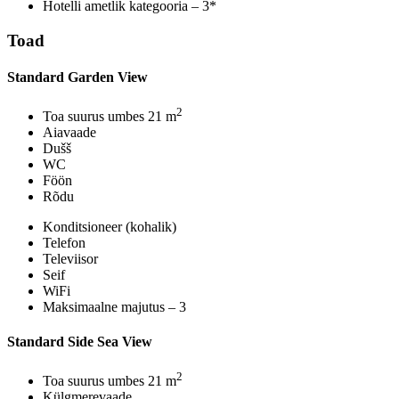
Hotelli ametlik kategooria – 3*
Toad
Standard Garden View
2
Toa suurus umbes 21 m
Aiavaade
Dušš
WC
Föön
Rõdu
Konditsioneer (kohalik)
Telefon
Televiisor
Seif
WiFi
Maksimaalne majutus – 3
Standard Side Sea View
2
Toa suurus umbes 21 m
Külgmerevaade