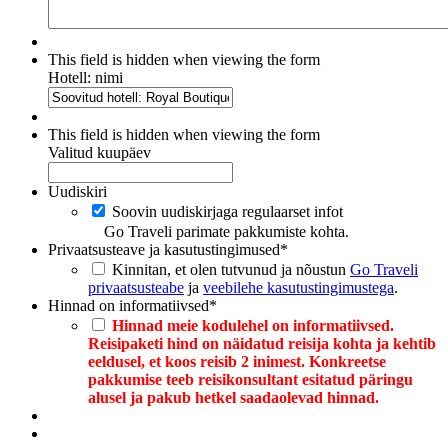
This field is hidden when viewing the form
Hotell: nimi
This field is hidden when viewing the form
Valitud kuupäev
Uudiskiri
Soovin uudiskirjaga regulaarset infot
Go Traveli parimate pakkumiste kohta.
Privaatsusteave ja kasutustingimused
*
Kinnitan, et olen tutvunud ja nõustun
Go Traveli
privaatsusteabe
ja
veebilehe kasutustingimustega
.
Hinnad on informatiivsed
*
Hinnad meie kodulehel on informatiivsed.
Reisipaketi hind on näidatud reisija kohta ja kehtib
eeldusel, et koos reisib 2 inimest. Konkreetse
pakkumise teeb reisikonsultant esitatud päringu
alusel ja pakub hetkel saadaolevad hinnad.