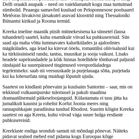
Delfi oraakli asupaik – need on vaieldamatult kogu maa tuntuimad
sümbolid. Peaaegu samavõrd kuulsad on Peloponnesose poolsaarel
Metéoras liivakivist järsakutel asuvad kloostrid ning Thessaloníki
Bütsantsi kirikud ja Rooma termid.
Kreeka imeline maastik püsib mitmekesisena ka siinsetel (lausa
tuhandetel) saartel, kuhu enamikule viivad ka puhkusereisid. Siin
saad aja maha võtta lummavates kalurikülades ja ajaloolistes
mägikülades, aga leiad ka kirevat ööelu, romantilisi oliivisalusid kui
ka türkiissiniseid randu, tantsu, muusikat ja sooja vaikust. Lisaks
headele supelrandadele ja kõik hinnas hotellidele tõmbavad paljusid
rändajaid ka suurepärased tingimused veespordialadega
tegelemiseks: saab nii veesuuskade ja purjelauaga sõita, purjetada
kui ka lohesurfata ning muidugi lõputult ujuda.
Saartest on kindlasti põnevaim ja kuulsaim Santorini – saar, mis on
tekkinud vulkaanipurske tulemusel ja pakub maailma
dramaatilisemaid päikeseloojanguid. Külastamata ei tasu jätta ka
jumalikult kaunist ja rohelist Korfut Joonia meres ning
rannapuhkajate paradiisina tundud Rhodost. Suurim kõigist Kreeka
saartest on aga Kreeta, kuhu viivad väga suure hulga eestlaste
puhkusereisid.
Kreeklaste endiga seondub samuti nii mõndagi põnevat. Näiteks
pidavat sealsed mehed end pidama kogu Euroopas kõige