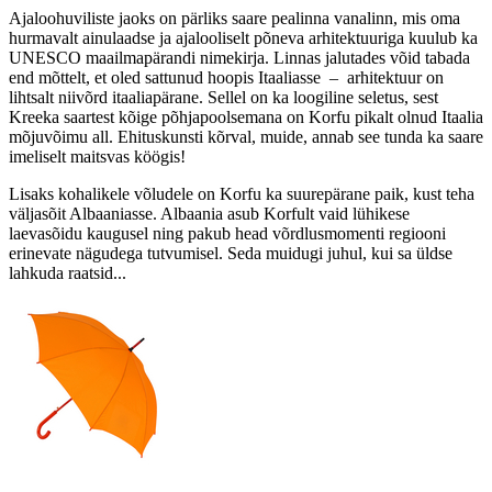
Ajaloohuviliste jaoks on pärliks saare pealinna vanalinn, mis oma
hurmavalt ainulaadse ja ajalooliselt põneva arhitektuuriga kuulub ka
UNESCO maailmapärandi nimekirja. Linnas jalutades võid tabada
end mõttelt, et oled sattunud hoopis Itaaliasse – arhitektuur on
lihtsalt niivõrd itaaliapärane. Sellel on ka loogiline seletus, sest
Kreeka saartest kõige põhjapoolsemana on Korfu pikalt olnud Itaalia
mõjuvõimu all. Ehituskunsti kõrval, muide, annab see tunda ka saare
imeliselt maitsvas köögis!
Lisaks kohalikele võludele on Korfu ka suurepärane paik, kust teha
väljasõit Albaaniasse. Albaania asub Korfult vaid lühikese
laevasõidu kaugusel ning pakub head võrdlusmomenti regiooni
erinevate nägudega tutvumisel. Seda muidugi juhul, kui sa üldse
lahkuda raatsid...