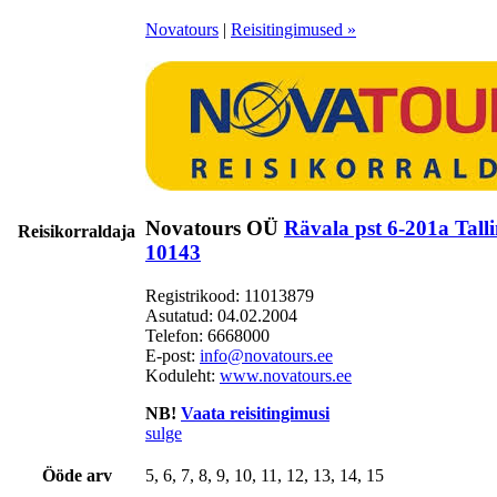
Novatours
|
Reisitingimused »
Novatours OÜ
Rävala pst 6-201a Tal
Reisikorraldaja
10143
Registrikood: 11013879
Asutatud: 04.02.2004
Telefon:
6668000
E-post:
info@novatours.ee
Koduleht:
www.novatours.ee
NB!
Vaata reisitingimusi
sulge
Ööde arv
5, 6, 7, 8, 9, 10, 11, 12, 13, 14, 15