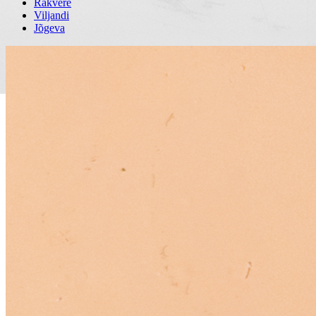
Rakvere
Viljandi
Jõgeva