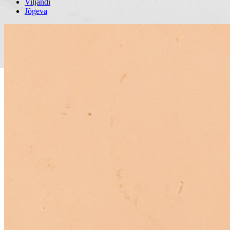
Viljandi
Jõgeva