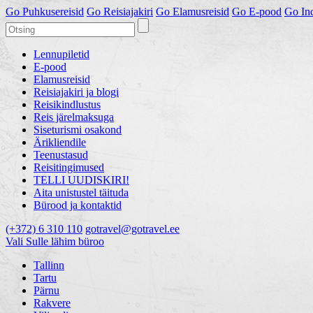
Go
Puhkusereisid
Go
Reisiajakiri
Go
Elamusreisid
Go
E-pood
Go
In
Lennupiletid
E-pood
Elamusreisid
Reisiajakiri ja blogi
Reisikindlustus
Reis järelmaksuga
Siseturismi osakond
Ärikliendile
Teenustasud
Reisitingimused
TELLI UUDISKIRI!
Aita unistustel täituda
Bürood ja kontaktid
(+372) 6 310 110
gotravel@gotravel.ee
Vali Sulle lähim büroo
Tallinn
Tartu
Pärnu
Rakvere