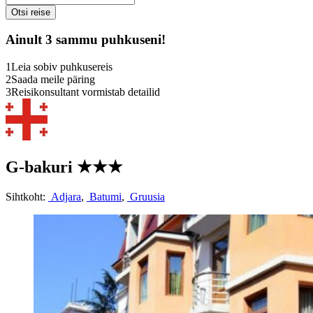
Ainult 3 sammu puhkuseni!
1
Leia sobiv puhkusereis
2
Saada meile päring
3
Reisikonsultant vormistab detailid
G-bakuri
★★★
Sihtkoht:
Adjara
,
Batumi
,
Gruusia