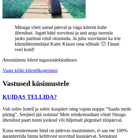
Minuga võeti samal päeval ja väga kiiresti kohe
ühendust. Jagati häid soovitusi ja anti aega iseenda
jaoks parimal viisil otsustada. Ja juba soovitasin ka teie
klienditeenindajat Kaire Klausi oma sõbrale 🙂 Tänan
veel kord!
Anonüümne klient tagasisideküsitluses
Vaata kõiki kliendikogemusi
Vastused küsimustele
KUIDAS TELLIDA?
Vali sobiv hotell ja sobiv kuupäev ning vajuta nuppu “Saada meile
päring”. Seejärel jää ootama! Meie reisikonsultant võtab Sinuga
ühendust paari tunni jooksul või hiljemalt järgmisel tööpäeval.
Kuna reisiteenuste hind on pidevas muutumises, ei saa me 100%
garanteerida hinna kehtivust soovitud kuupäeval. Seepärast