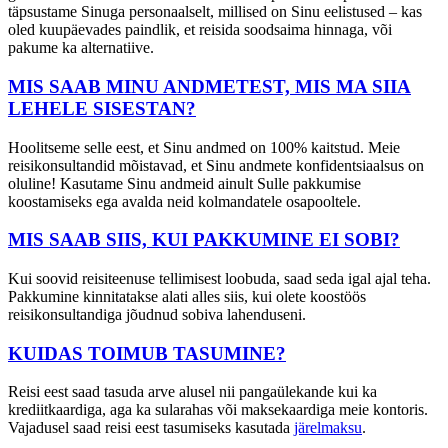
täpsustame Sinuga personaalselt, millised on Sinu eelistused – kas
oled kuupäevades paindlik, et reisida soodsaima hinnaga, või
pakume ka alternatiive.
MIS SAAB MINU ANDMETEST, MIS MA SIIA
LEHELE SISESTAN?
Hoolitseme selle eest, et Sinu andmed on 100% kaitstud. Meie
reisikonsultandid mõistavad, et Sinu andmete konfidentsiaalsus on
oluline! Kasutame Sinu andmeid ainult Sulle pakkumise
koostamiseks ega avalda neid kolmandatele osapooltele.
MIS SAAB SIIS, KUI PAKKUMINE EI SOBI?
Kui soovid reisiteenuse tellimisest loobuda, saad seda igal ajal teha.
Pakkumine kinnitatakse alati alles siis, kui olete koostöös
reisikonsultandiga jõudnud sobiva lahenduseni.
KUIDAS TOIMUB TASUMINE?
Reisi eest saad tasuda arve alusel nii pangaülekande kui ka
krediitkaardiga, aga ka sularahas või maksekaardiga meie kontoris.
Vajadusel saad reisi eest tasumiseks kasutada
järelmaksu
.