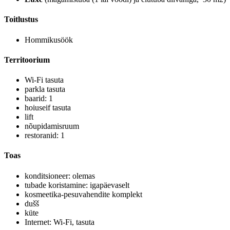
Toitlustus
Hommikusöök
Territoorium
Wi-Fi tasuta
parkla tasuta
baarid: 1
hoiuseif tasuta
lift
nõupidamisruum
restoranid: 1
Toas
konditsioneer: olemas
tubade koristamine: igapäevaselt
kosmeetika-pesuvahendite komplekt
dušš
küte
Internet: Wi-Fi, tasuta