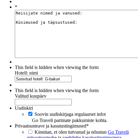
*
This field is hidden when viewing the form
Hotell: nimi
This field is hidden when viewing the form
Valitud kuupäev
Uudiskiri
Soovin uudiskirjaga regulaarset infot
Go Traveli parimate pakkumiste kohta.
Privaatsusteave ja kasutustingimused
*
Kinnitan, et olen tutvunud ja nõustun
Go Traveli
privaatsusteabe
ja
veebilehe kasutustingimustega
.