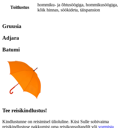
hommiku- ja õhtusöögiga, hommikusöögiga,
Toitlustus
kõik hinnas, söökideta, täispansion
Gruusia
Adjara
Batumi
Tee reisikindlustus!
Kindlustunne on reisimisel ülioluline. Küsi Sulle sobivaima
reisikindlustuse pakkumist oma reisikonsultandilt või
vormista