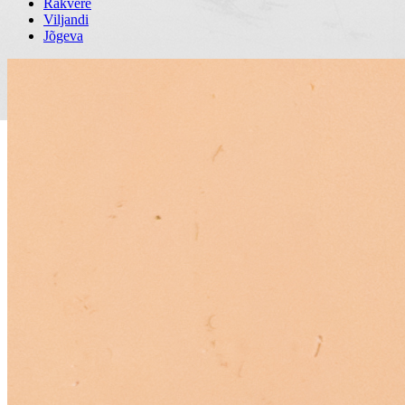
Rakvere
Viljandi
Jõgeva