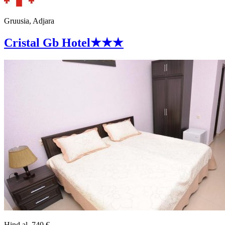
Gruusia, Adjara
Cristal Gb Hotel
★★★
Hind al.
740
€