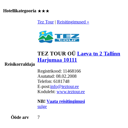
Hotellikategooria
★★★
Tez Tour
|
Reisitingimused »
TEZ TOUR OÜ
Laeva tn 2 Tallinn
Harjumaa 10111
Reisikorraldaja
Registrikood: 11468166
Asutatud: 08.02.2008
Telefon:
6181748
E-post:
info@teztour.ee
Koduleht:
www.teztour.ee
NB!
Vaata reisitingimusi
sulge
Ööde arv
7