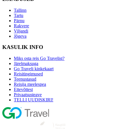
Tallinn
Tartu
Pärnu
Rakvere
Viljandi
Jõgeva
KASULIK INFO
Miks osta reis Go Travelist?
Järelmaksuga
Go Traveli kinkekaart
Reisitingimused
Teenustasud
Reisija meelespea
Ettevõttest
Privaatsusteave
TELLI UUDISKIRI!