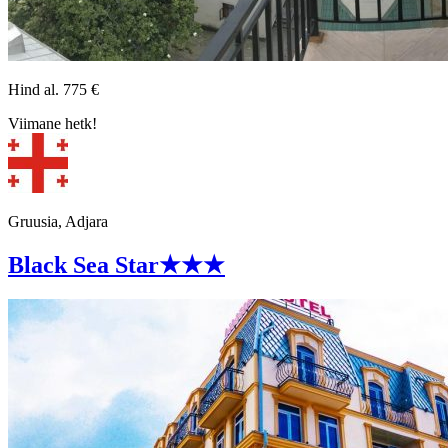
Hind al.
775
€
Viimane hetk!
Gruusia, Adjara
Black Sea Star
★★★