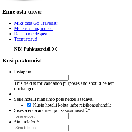
Enne ostu tutvu:
Miks osta Go Travelist?
Meie reisitingimused
Reisija meelespea
Teenustasud
NB! Puhkusereisil 0 €
Küsi pakkumist
Instagram
This field is for validation purposes and should be left
unchanged.
Selle hotelli hinnainfo pole hetkel saadaval
Küsin hotelli kohta infot reisikonsultandilt
Sisesta enda andmed ja lisaküsimused ⤵
*
Sinu telefon
*