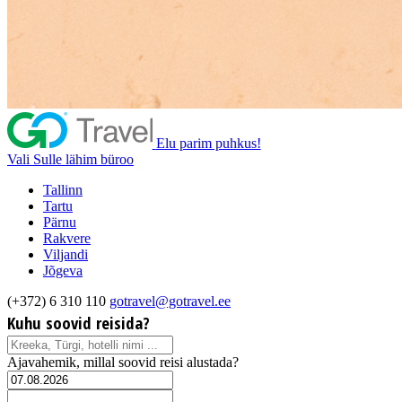
Elu parim puhkus!
Vali Sulle lähim büroo
Tallinn
Tartu
Pärnu
Rakvere
Viljandi
Jõgeva
(+372) 6 310 110
gotravel@gotravel.ee
Kuhu soovid reisida?
Ajavahemik, millal soovid reisi alustada?