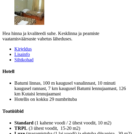
Hea hinna ja kvaliteedi suhe. Kesklinna ja peamiste
vaatamisväärsuste vahetus läheduses.
Kirjeldus
Lisainfo
Sihtkohad
Hotell
Batumi linnas, 100 m kaugusel vanalinnast, 10 minuti
kaugusel rannast, 7 km kaugusel Batumi lennujaamast, 126
km Kutaisi lennujaamast
Hotellis on kokku 29 numbrituba
Toatüübid
Standard
(1 kahene voodi / 2 ühest voodit, 10 m2)
TRPL
(3 ühest voodit, 15-20 m2)
Luxe
(magamistuba (1 lai voodi) ja elutuba diivaniga, 30 m2)