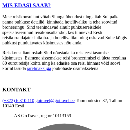
MIS EDASI SAAB?
Meie reisikonsultant võtab Sinuga ühendust ning aitab Sul paika
panna puhkuse detailid, kinnitada hotellivaliku ja teha soovitud
broneeringu. Sind teenindavad ainult puhkusereisidele
spetsialiseerunud reisikonsultandid, kes tunnevad Eesti
reisikorraldajate sihtkoha- ja hotellivalikut ning oskavad Sulle kõigis
puhkust puudutavates küsimustes nõu anda.
Reisikonsultant oskab Sind nõustada ka reisi eest tasumise
küsimustes. Esimene sissemakse reisi broneerimisel ei ületa reeglina
80 eurot reisija kohta ning ka edasise osa reisi hinnast võid soovi
korral tasuda
järelmaksuga
jõukohaste osamaksetena.
KONTAKT
(+372) 6 310 110
gotravel@gotravel.ee
Toompuiestee 37, Tallinn
10149 Eesti
AS GoTravel, reg nr 10113159