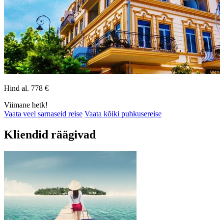
Hind al.
778
€
Viimane hetk!
Vaata veel sarnaseid reise
Vaata kõiki puhkusereise
Kliendid räägivad