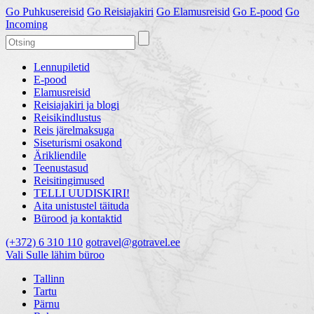
Go
Puhkusereisid
Go
Reisiajakiri
Go
Elamusreisid
Go
E-pood
Go
Incoming
Lennupiletid
E-pood
Elamusreisid
Reisiajakiri ja blogi
Reisikindlustus
Reis järelmaksuga
Siseturismi osakond
Ärikliendile
Teenustasud
Reisitingimused
TELLI UUDISKIRI!
Aita unistustel täituda
Bürood ja kontaktid
(+372) 6 310 110
gotravel@gotravel.ee
Vali Sulle lähim büroo
Tallinn
Tartu
Pärnu