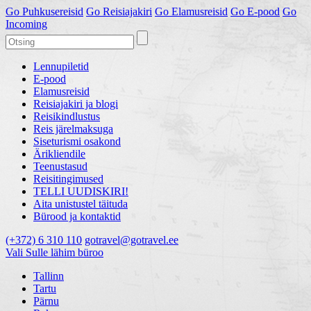
Go
Puhkusereisid
Go
Reisiajakiri
Go
Elamusreisid
Go
E-pood
Go
Incoming
Lennupiletid
E-pood
Elamusreisid
Reisiajakiri ja blogi
Reisikindlustus
Reis järelmaksuga
Siseturismi osakond
Ärikliendile
Teenustasud
Reisitingimused
TELLI UUDISKIRI!
Aita unistustel täituda
Bürood ja kontaktid
(+372) 6 310 110
gotravel@gotravel.ee
Vali Sulle lähim büroo
Tallinn
Tartu
Pärnu