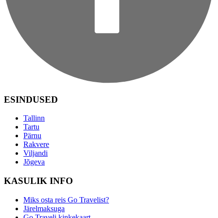
ESINDUSED
Tallinn
Tartu
Pärnu
Rakvere
Viljandi
Jõgeva
KASULIK INFO
Miks osta reis Go Travelist?
Järelmaksuga
Go Traveli kinkekaart