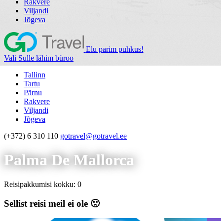
Rakvere
Viljandi
Jõgeva
Elu parim puhkus!
Vali Sulle lähim büroo
Tallinn
Tartu
Pärnu
Rakvere
Viljandi
Jõgeva
(+372) 6 310 110
gotravel@gotravel.ee
Palma De Mallorca
Reisipakkumisi kokku: 0
Sellist reisi meil ei ole 🙁