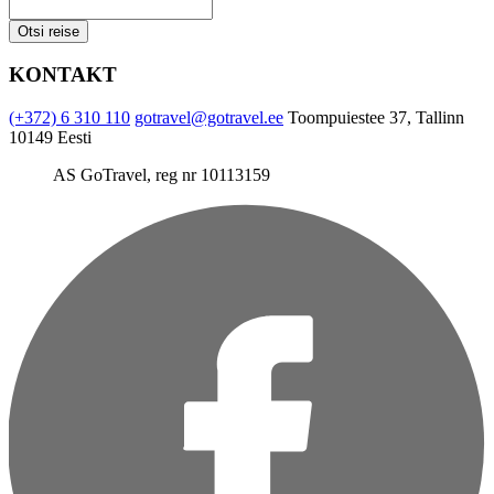
KONTAKT
(+372) 6 310 110
gotravel@gotravel.ee
Toompuiestee 37, Tallinn
10149 Eesti
AS GoTravel, reg nr 10113159